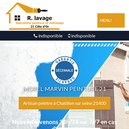
MENU
indisponible
indisponible
MOREL MARVIN PEINTURE 21
Artisan peintre à Chatillon sur seine 21400
Nous intervenons 24h/24 sur 7j/7 en cas
d'urgence