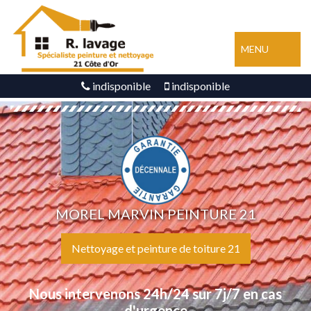
MENU
indisponible
indisponible
MOREL MARVIN PEINTURE 21
Nettoyage et peinture de toiture 21
Nous intervenons 24h/24 sur 7j/7 en cas
d'urgence